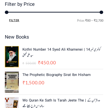
Filter by Price
FILTER
Price:
₹80
—
₹2,700
New Books
O
C
Kothri Number 14 Syed Ali Khamenei | کوٹھری نمبر 14
r
u
سید علی خمینی
i
r
450.00
g
r
₹
550.00
₹
i
e
n
n
The Prophetic Biography Sirat Ibn Hisham
a
t
1,500.00
₹
l
p
p
r
r
i
i
c
Wo Quran Ke Sath Is Tarah Jeete The | وہ قرآن کے
c
e
ساتھ اس طرح جیتے تھے
e
i