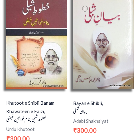
Khutoot e Shibli Banam
Bayan e Shibli,
بیان شبلی
Khawateen e Faizi,
خطوط شبلی بنام خواتین فیضی
Adabi Shakhsiyat
Urdu Khutoot
300.00
₹
300.00
₹