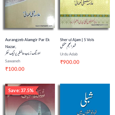
Aurangzeb Alamgir Par Ek
Sher ul Ajam | 5 Vols
شعر العجم مکمل
Nazar,
اورنگ زیب عالمگیر پر ایک نظر
Urdu Adab
Sawaneh
900.00
₹
100.00
₹
Original
Current
Save: 37.5%
price
price
Sale!
was:
is:
₹3,200.00.
₹2,000.00.