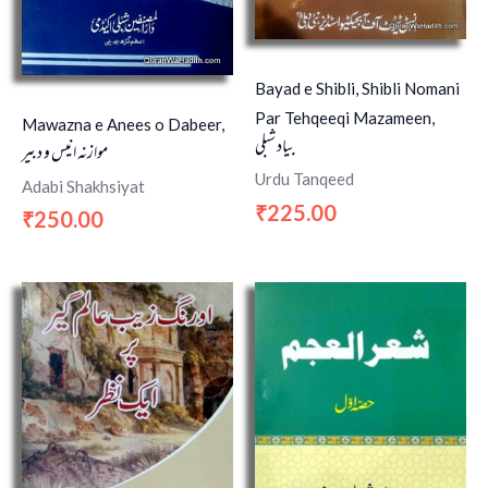
Bayad e Shibli, Shibli Nomani
Par Tehqeeqi Mazameen,
Mawazna e Anees o Dabeer,
بیاد شبلی
موازنہ انیس و دبیر
Urdu Tanqeed
Adabi Shakhsiyat
225.00
₹
250.00
₹