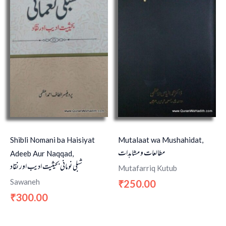
Shibli Nomani ba Haisiyat
Mutalaat wa Mushahidat,
مطالعات و مشاہدات
Adeeb Aur Naqqad,
شبلی نومانی بحیثیت ادیب اور نقاد
Mutafarriq Kutub
Sawaneh
250.00
₹
300.00
₹