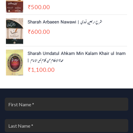
w
s
500.00
₹
a
:
s
₹
Sharah Arbaeen Nawawi | شرح اربعین نووی
:
4
600.00
₹
5
₹
5
0
5
.
0
0
Sharah Umdatul Ahkam Min Kalam Khair ul Inam
.
0
| عمدۃ الاحکام من کلام خیر الانام
0
.
0
1,100.00
₹
.