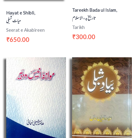
Tareekh Bada ul Islam,
Hayat e Shibli,
تاریخ بدء الاسلام
حیات شبلی
Tarikh
Seerat e Akabireen
300.00
₹
650.00
₹