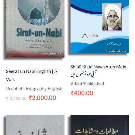
Shibli Khud Nawishton Mein,
Seerat un Nabi English | 5
شبلی خودنوشتوں میں
Vols
Adabi Shakhsiyat
Prophets Biography English
400.00
₹
2,000.00
₹
3,200.00
₹