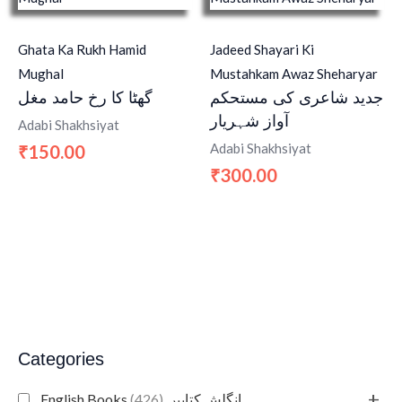
Ghata Ka Rukh Hamid
Jadeed Shayari Ki
Mughal
Mustahkam Awaz Sheharyar
جدید شاعری کی مستحکم
گھٹا کا رخ حامد مغل
آواز شہریار
Adabi Shakhsiyat
Adabi Shakhsiyat
150.00
₹
300.00
₹
Categories
+
(426)
English Books انگلش کتابیں