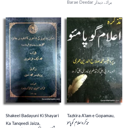
Barae Deedar برائے دیدار
Shakeel Badayuni Ki Shayari
Tazkira A’lam e Gopamau,
تذکرہ اعلام گوپامؤ
Ka Tanqeedi Jaiza,