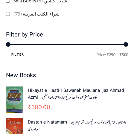
(6)
Shia Books شیعہ کتابیں
(78)
شراء الكتب العربية
Filter by Price
FILTER
Price:
₹250
—
₹500
New Books
Hikayat e Hasti | Sawaneh Maulana Ijaz Ahmad
Azmi | حکایت ہستی خود نوشت سوانح مولانا اعجاز احمد اعظمی
300.00
₹
O
C
Dastan e Natamam | داستان ناتمام | خود نوشت سوانح مولانا نظام الدین
r
u
اسیرادروی
i
r