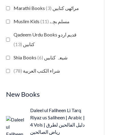
(3)
Marathi Books مراٹھی کتابیں
(11)
Muslim Kids مسلم بچے
Qadeem Urdu Books قدیم اردو
(13)
کتابیں
(6)
Shia Books شیعہ کتابیں
(78)
شراء الكتب العربية
New Books
O
C
Daleel ul Faliheen Li Tarq
r
u
Riyaz us Saliheen | Arabic |
i
r
4 Vols | دلیل الفالحین لطرق
g
r
ریاض الصالحین