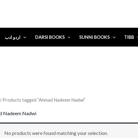
اردو ادب
DARSI BOOKS
SUNNI BOOKS
TIBB
/ Products tagged “Ahmad Nadeem Nadwi”
d Nadeem Nadwi
No products were found matching your selection.