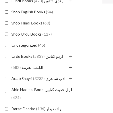
+
(428)
Hindi Books ہندی کتابیں
Shop English Books
(94)
Shop Hindi Books
(60)
Shop Urdu Books
(127)
Uncategorized
(45)
+
(5839)
Urdu Books اردو کتابیں
+
(582)
الكتب العربية
+
(3232)
Adab Shayri ادب شاعری
Ahle Hadees Book اہل حدیث کتابیں
(424)
(136)
Barae Deedar برائے دیدار