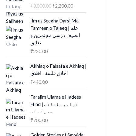
i
e
₹
3,000.00
₹
2,200.00
n
n
a
t
Ilm us Seegha Darsi Ma
l
p
Tamreen o Taleeq | علم
p
r
الصیغہ درسی مع تمرین و
r
i
تعلیق
i
c
₹
220.00
c
e
e
i
Akhlaq o Falsafa e Akhlaq |
w
s
اخلاق فلسفہ اخلاق
a
:
s
₹
₹
440.00
:
2
₹
,
Tarajim Ulama e Hadees
3
2
Hind | تراجم علمائے
,
0
حديث ہند
0
0
₹
700.00
0
.
0
0
Golden Stories of Sayyida