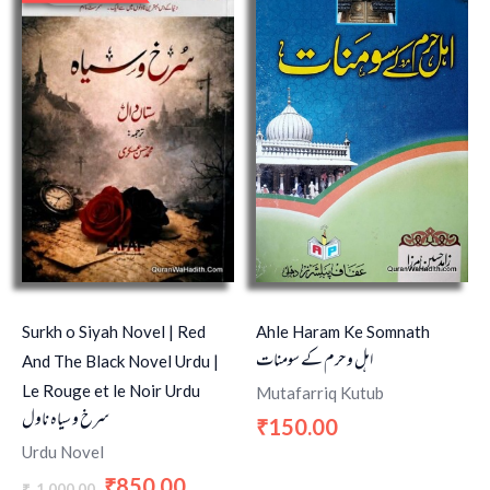
was:
is:
₹1,000.00.
₹850.00.
Surkh o Siyah Novel | Red
Ahle Haram Ke Somnath
اہل و حرم کے سومنات
And The Black Novel Urdu |
Le Rouge et le Noir Urdu
Mutafarriq Kutub
سرخ و سیاہ ناول
150.00
₹
Urdu Novel
850.00
₹
1,000.00
₹