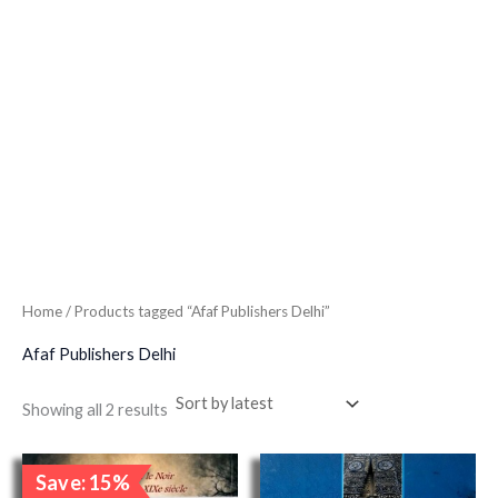
Home
/ Products tagged “Afaf Publishers Delhi”
Afaf Publishers Delhi
Showing all 2 results
Original
Current
Save: 15%
price
price
Sale!