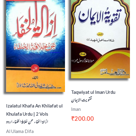
was:
is:
₹1,400.00.
₹1,200.00.
Taqwiyat ul Iman Urdu
تقویت الایمان
Izalatul Khafa An Khilafat ul
Iman
Khulafa Urdu | 2 Vols
200.00
₹
ازالۃ الخفاء عن خلافۃ الخلفاء اردو
Al Ulama Difa