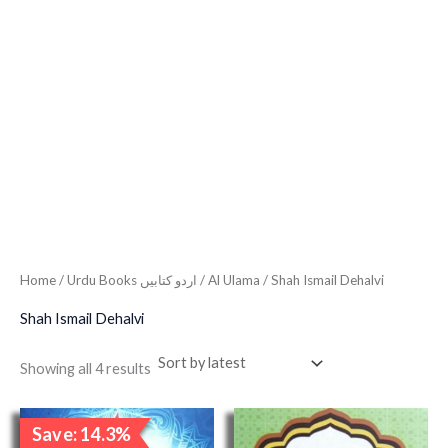
Home
/
Urdu Books اردو کتابیں
/
Al Ulama
/ Shah Ismail Dehalvi
Shah Ismail Dehalvi
Showing all 4 results
Original
Current
Save: 14.3%
price
price
Sale!