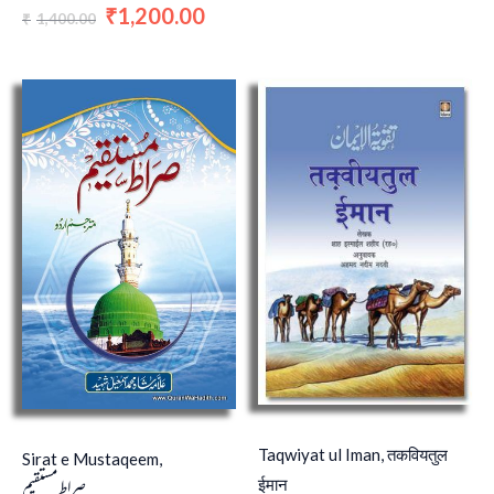
1,200.00
₹
1,400.00
₹
Taqwiyat ul Iman, तकवियतुल
Sirat e Mustaqeem,
صراط مستقیم
ईमान