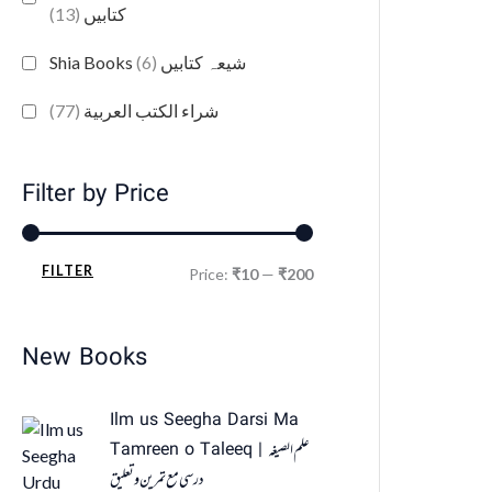
(13)
کتابیں
(6)
Shia Books شیعہ کتابیں
(77)
شراء الكتب العربية
Filter by Price
FILTER
Price:
₹10
—
₹200
New Books
Ilm us Seegha Darsi Ma
Tamreen o Taleeq | علم الصیغہ
درسی مع تمرین و تعلیق