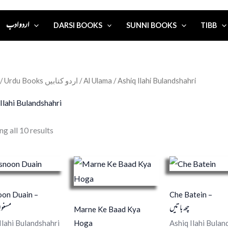
اردو ادب
DARSI BOOKS
SUNNI BOOKS
TIBB
/
Urdu Books اردو کتابیں
/
Al Ulama
/ Ashiq Ilahi Bulandshahri
Ilahi Bulandshahri
g all 10 results
on Duain –
Che Batein –
چھ باتیں
مسنون
Marne Ke Baad Kya
Hoga
Ilahi Bulandshahri
Ashiq Ilahi Bulan