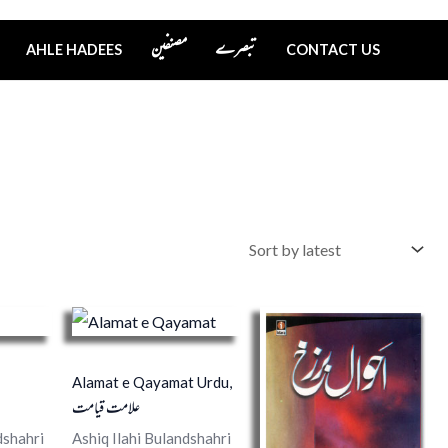
تبصرے
مصنفین
AHLE HADEES
CONTACT US
Alamat e Qayamat Urdu,
علامت قیامت
dshahri
Ashiq Ilahi Bulandshahri