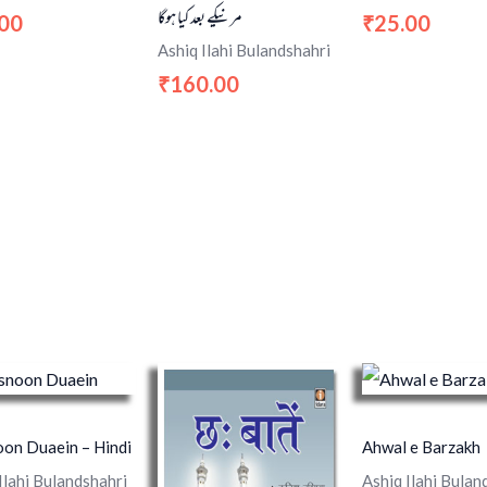
مرنیکے بعد کیا ہوگا
.00
25.00
₹
Ashiq Ilahi Bulandshahri
160.00
₹
on Duaein – Hindi
Ahwal e Barzakh
Ilahi Bulandshahri
Ashiq Ilahi Bulan