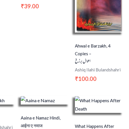
39.00
₹
Ahwal e Barzakh, 4
Copies –
احوال برزخ
Ashiq Ilahi Bulandshahri
100.00
₹
Aaina e Namaz Hindi,
आईना ए नमाज
What Happens After
dshahri