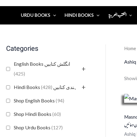
الكتب العربية
URDU BOOKS
HINDI BOOKS
Categories
Home
Ashiq 
English Books انگلش کتابیں
+
(425)
Showin
+
(428)
Hindi Books ہندی کتابیں
Shop English Books
(94)
Shop Hindi Books
(60)
Masno
 دعائیں
Shop Urdu Books
(127)
Ashiq 