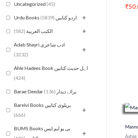
Uncategorized
(45)
50
₹
+
(5839)
Urdu Books اردو کتابیں
+
(582)
الكتب العربية
Adab Shayri ادب شاعری
+
(3232)
Ahle Hadees Book اہل حدیث کتابیں
(424)
(136)
Barae Deedar برائے دیدار
Barelvi Books بریلوی کتابیں
+
(666)
Masno
BUMS Books بی یو ایم ایس
+
Ashiq 