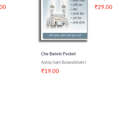
.00
29.00
₹
Che Batein Pocket
Ashiq Ilahi Bulandshahri
19.00
₹