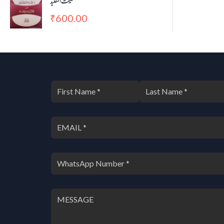
حقیقت التقلید
600.00
₹