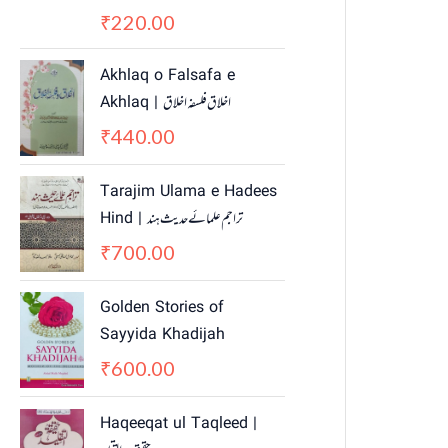
220.00
₹
Akhlaq o Falsafa e
Akhlaq | اخلاق فلسفہ اخلاق
440.00
₹
Tarajim Ulama e Hadees
Hind | تراجم علمائے حديث ہند
700.00
₹
Golden Stories of
Sayyida Khadijah
600.00
₹
Haqeeqat ul Taqleed |