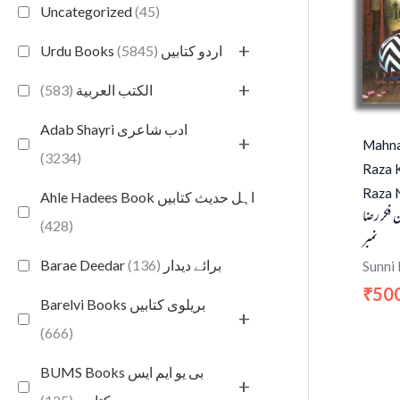
Uncategorized
(45)
+
(5845)
Urdu Books اردو کتابیں
+
(583)
الكتب العربية
Adab Shayri ادب شاعری
+
Mahna
(3234)
Raza K
Raza 
Ahle Hadees Book اہل حدیث کتابیں
ن فکر رضا
(428)
نمبر
(136)
Barae Deedar برائے دیدار
Sunni
50
₹
Barelvi Books بریلوی کتابیں
+
(666)
BUMS Books بی یو ایم ایس
+