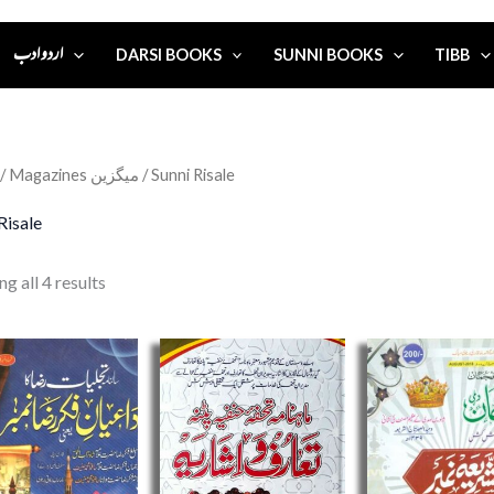
اردو ادب
DARSI BOOKS
SUNNI BOOKS
TIBB
/
Magazines میگزین
/ Sunni Risale
Risale
g all 4 results