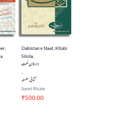
er,
Dabistan e Naat, Kitabi
la
Silsila,
دبستان نعت
,
کتابی سلسلہ
Sunni Risale
500.00
₹