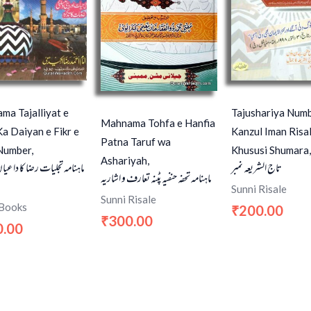
ma Tajalliyat e
Tajushariya Numb
Mahnama Tohfa e Hanfia
a Daiyan e Fikr e
Kanzul Iman Risa
Patna Taruf wa
Number,
Khususi Shumara,
Ashariyah,
تاج الشریعہ نمبر
ماہنامہ تجلیات رضا کا داعیا
ماہنامہ تحفہ حنفیہ پٹنہ تعارف و اشاریہ
Sunni Risale
Sunni Risale
 Books
200.00
₹
300.00
₹
0.00