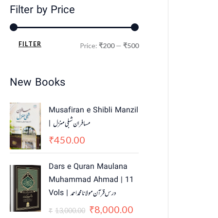
Filter by Price
FILTER
Price:
₹200
—
₹500
New Books
Musafiran e Shibli Manzil
| مسافران شبلی منزل
450.00
₹
O
C
Dars e Quran Maulana
r
u
Muhammad Ahmad | 11
i
r
Vols | درس قرآن مولانا محمد احمد
g
r
i
e
8,000.00
₹
13,000.00
₹