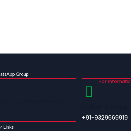
hatsApp Group
For Internati
روزانہ ڈسکاؤنٹ اور آفرز کے
Call/WhatsApp
+91-9329669919
r Links