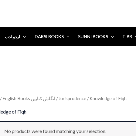
اردو ادب
DARSI BOOKS
SUNNI BOOKS
TIBB
/
English Books انگلش کتابیں
/
Jurisprudence
/ Knowledge of Fiqh
edge of Fiqh
No products were found matching your selection.