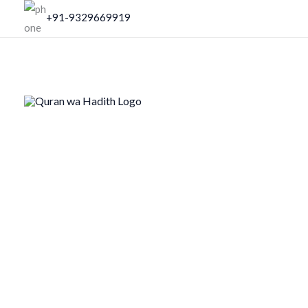
Skip
+91-9329669919
to
content