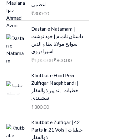
اعظمی
₹
300.00
O
C
Dastan e Natamam |
r
u
داستان ناتمام | خود نوشت
i
r
سوانح مولانا نظام الدین
g
r
اسیرادروی
i
e
₹
1,000.00
₹
800.00
n
n
a
t
Khutbat e Hind Peer
l
p
Zulfiqar Naqshbandi |
p
r
خطبات ہند پیر ذوالفقار
r
i
نقشبندی
i
c
₹
300.00
c
e
e
i
O
C
Khutbat e Zulfiqar | 42
w
s
r
u
Parts in 21 Vols | خطبات
a
:
i
r
ذوالفقار
s
₹