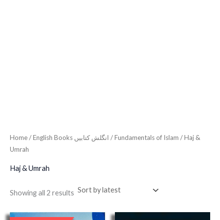
Home
/
English Books انگلش کتابیں
/
Fundamentals of Islam
/ Haj &
Umrah
Haj & Umrah
Showing all 2 results
Original
Current