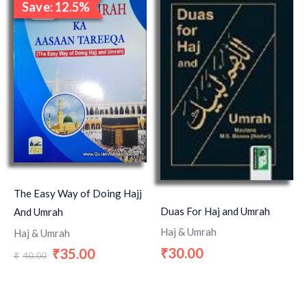
Save: 12.5%
price
price
Sale!
was:
is:
₹40.00.
₹35.00.
The Easy Way of Doing Hajj
Duas For Haj and Umrah
And Umrah
Haj & Umrah
Haj & Umrah
30.00
35.00
₹
₹
40.00
₹