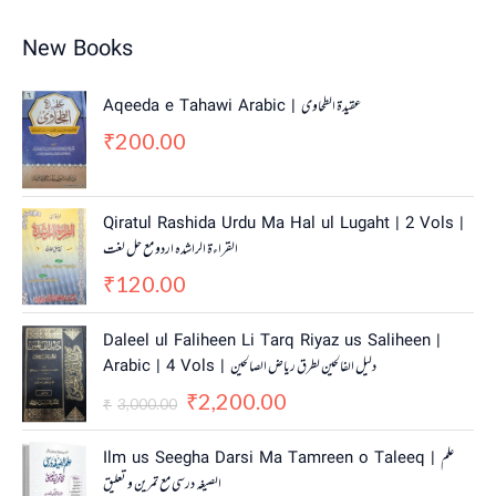
New Books
Aqeeda e Tahawi Arabic | عقیدة الطحاوی
200.00
₹
Qiratul Rashida Urdu Ma Hal ul Lugaht | 2 Vols |
القراءة الراشدہ اردو مع حل لغت
120.00
₹
O
C
Daleel ul Faliheen Li Tarq Riyaz us Saliheen |
r
u
Arabic | 4 Vols | دلیل الفالحین لطرق ریاض الصالحین
i
r
2,200.00
g
r
₹
3,000.00
₹
i
e
n
n
Ilm us Seegha Darsi Ma Tamreen o Taleeq | علم
a
t
الصیغہ درسی مع تمرین و تعلیق
l
p