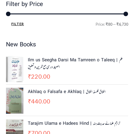
Filter by Price
FILTER
Price:
₹80
—
₹6,730
New Books
Ilm us Seegha Darsi Ma Tamreen o Taleeq | علم
الصیغہ درسی مع تمرین و تعلیق
220.00
₹
Akhlaq o Falsafa e Akhlaq | اخلاق فلسفہ اخلاق
440.00
₹
Tarajim Ulama e Hadees Hind | تراجم علمائے حديث ہند
700.00
₹