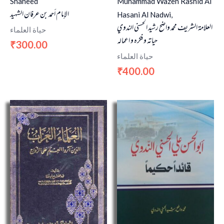
Shaheed
Muhammad Wazeh Rashid Al
الإمام أحمد بن عرفان الشهيد
Hasani Al Nadwi,
العلامة الشريف محمد واضح رشيد الحسني الندوي
حياة العلماء
حياته وفكره و اعماله
300.00
₹
حياة العلماء
400.00
₹