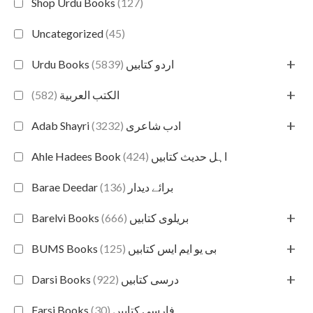
Shop Urdu Books
(127)
Uncategorized
(45)
+
(5839)
Urdu Books اردو کتابیں
+
(582)
الكتب العربية
+
(3232)
Adab Shayri ادب شاعری
(424)
Ahle Hadees Book اہل حدیث کتابیں
(136)
Barae Deedar برائے دیدار
+
(666)
Barelvi Books بریلوی کتابیں
+
(125)
BUMS Books بی یو ایم ایس کتابیں
+
(922)
Darsi Books درسی کتابیں
(30)
Farsi Books فارسی کتابیں