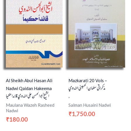
Al Sheikh Abul Hasan Ali
Mazkarati 20 Vols –
مذكراتي سلمان الحسيني الندوي
Nadwi Qaidan Hakeema
الشيخ أبو الحسن علي الندوي قائدا حكيما
,
Maulana Wazeh Rasheed
Salman Husaini Nadwi
Nadwi
1,750.00
₹
180.00
₹