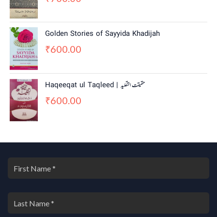
Golden Stories of Sayyida Khadijah
600.00
₹
Haqeeqat ul Taqleed | حقیقت التقلید
600.00
₹