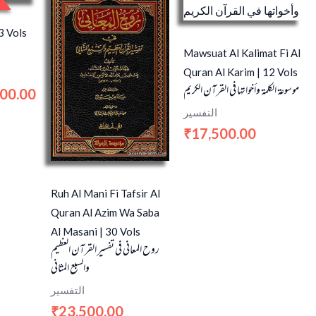
is:
0.00.
₹2,500.00.
3 Vols
Mawsuat Al Kalimat Fi Al
Quran Al Karim | 12 Vols
موسوعة الكلمة وأخواتها في القرآن الكريم
500.00
التفسير
17,500.00
₹
Ruh Al Mani Fi Tafsir Al
Quran Al Azim Wa Saba
Al Masani | 30 Vols
روح المعاني في تفسير القرآن العظيم
والسبع المثاني
التفسير
23,500.00
₹