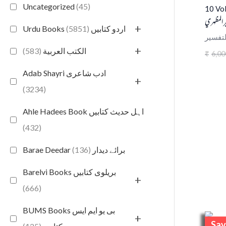
Uncategorized
(45)
10 Vo
 المظهري
+
(5851)
Urdu Books اردو کتابیں
لتفسير
+
(583)
الكتب العربية
6,00
₹
Adab Shayri ادب شاعری
+
(3234)
Ahle Hadees Book اہل حدیث کتابیں
(432)
(136)
Barae Deedar برائے دیدار
Barelvi Books بریلوی کتابیں
+
(666)
BUMS Books بی یو ایم ایس
+
Sav