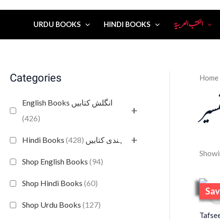
الكتب العربية
URDU BOOKS
HINDI BOOKS
Categories
Home
سير
English Books انگلش کتابیں
+
(426)
+
(428)
Hindi Books ہندی کتابیں
Showi
Shop English Books
(94)
Shop Hindi Books
(60)
Sav
S
Shop Urdu Books
(127)
Tafsee