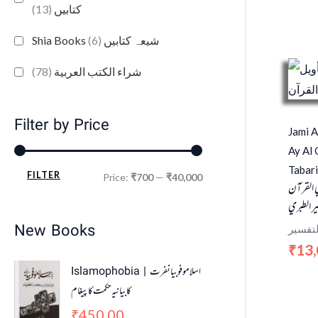
(13)
کتابیں
(6)
Shia Books شیعہ کتابیں
(78)
شراء الكتب العربية
Filter by Price
Jami A
Ay Al 
Tabari
FILTER
Price:
₹700
—
₹40,000
 القرآن
ر الطبري
New Books
لتفسير
13,
₹
Islamophobia | اسلاموفوبیا نفرت
کا بیانیہ حکمت کا پیغام
450.00
₹