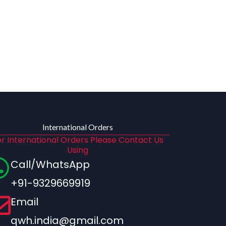
International Orders
r International Orders Please Contact Us
Using
Call/WhatsApp
+91-9329669919
Email
qwh.india@gmail.com