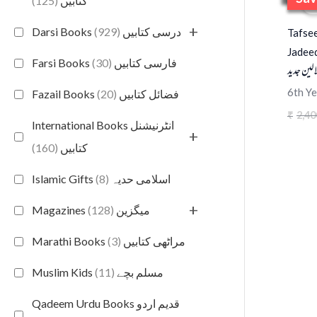
(125)
کتابیں
S
+
(929)
Darsi Books درسی کتابیں
Tafsee
Jadeed
(30)
Farsi Books فارسی کتابیں
الين جديد
6th Ye
(20)
Fazail Books فضائل کتابیں
2,40
₹
International Books انٹرنیشنل
+
(160)
کتابیں
(8)
Islamic Gifts اسلامی حدیہ
+
(128)
Magazines میگزین
(3)
Marathi Books مراٹھی کتابیں
(11)
Muslim Kids مسلم بچے
Qadeem Urdu Books قدیم اردو