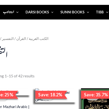
اردو ادب
DARSI BOOKS
SUNNI BOOKS
TIBB
/
/ التفسير
القرآن
/
الكتب العربية
التف
ng 1–15 of 42 results
Original
Current
Original
Current
Origi
e: 25%
Save: 18.2%
Save: 35.7%
price
price
price
price
price
ale!
Sale!
Sale!
was:
is:
was:
is:
was:
₹6,000.00.
₹4,500.00.
₹2,200.00.
₹1,800.00.
₹7,00
r Mazhari Arabic |