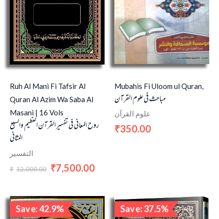
Mubahis Fi Uloom ul Quran,
Ruh Al Mani Fi Tafsir Al
مباحث في علوم القرآن
Quran Al Azim Wa Saba Al
Masani | 16 Vols
علوم القرآن
روح المعاني في تفسير القرآن العظيم والسبع
350.00
₹
المثاني
التفسير
7,500.00
₹
12,000.00
₹
Original
Current
Original
Current
Save: 42.9%
Save: 37.5%
price
price
price
price
Sale!
Sale!
was:
is:
was:
is: