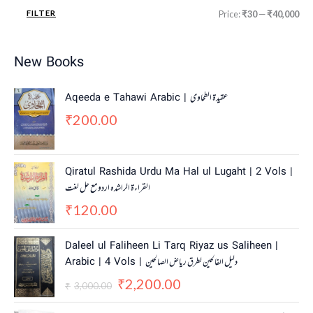
FILTER
Price:
₹30
—
₹40,000
New Books
Aqeeda e Tahawi Arabic | عقیدة الطحاوی
200.00
₹
Qiratul Rashida Urdu Ma Hal ul Lugaht | 2 Vols |
القراءة الراشدہ اردو مع حل لغت
120.00
₹
O
C
Daleel ul Faliheen Li Tarq Riyaz us Saliheen |
r
u
Arabic | 4 Vols | دلیل الفالحین لطرق ریاض الصالحین
i
r
2,200.00
g
r
₹
3,000.00
₹
i
e
n
n