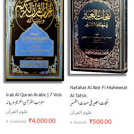
₹7,000.00.
₹4,000.00.
₹800.00.
₹500.00.
Nafahat Al Abir Fi Muhimmat
Irab Al Quran Arabic | 7 Vols
Al Tafsir,
اعراب القرآن الکریم و بیانه
نفحات العبير في مهمات التفسير
علوم القرآن
علوم القرآن
4,000.00
₹
500.00
₹
7,000.00
₹
800.00
₹