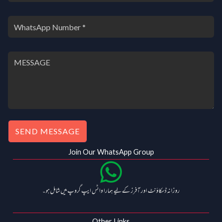
SEND MESSAGE
Join Our WhatsApp Group
روزانہ ڈسکاؤنٹ اور آفرز کے لیے ہمارا واٹس ایپ گروپ میں شامل ہو۔
Other Links