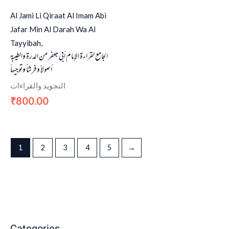
Al Jami Li Qiraat Al Imam Abi
Jafar Min Al Darah Wa Al
Tayyibah,
الجامع لقراءة الإمام أبي جعفر من الدرة والطيبة
أصولاً وفرشاً وتوجيهاً
التجويد والقراءات
800.00
₹
1
2
3
4
5
→