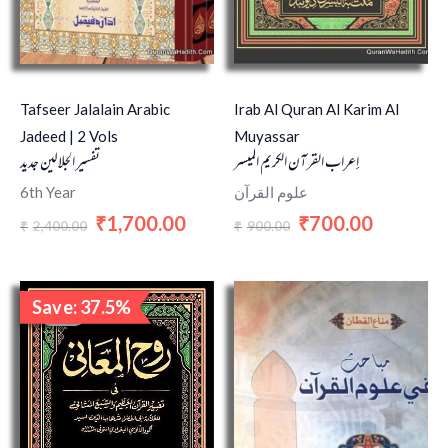
Tafseer Jalalain Arabic
Irab Al Quran Al Karim Al
Jadeed | 2 Vols
Muyassar
إعراب القرآن الكريم الميسر
تفسير الجلالين جديد
6th Year
علوم القرآن
1,700.00
700.00
₹
₹
2,400.00
900.00
₹
₹
Original
Current
Save: 37.5%
price
price
Sale!
was:
is:
₹12,000.00.
₹7,500.00.