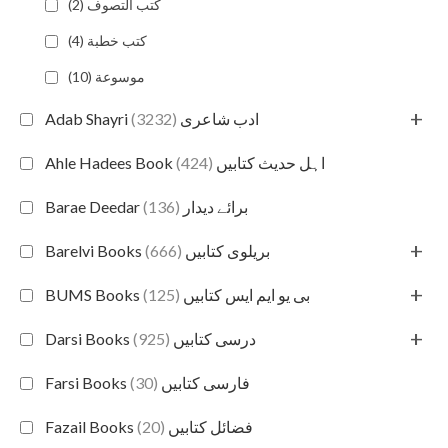
كتب التصوف (2)
كتب خطبة (4)
‎موسوعة (10)
+
(3232)
Adab Shayri ادب شاعری
(424)
Ahle Hadees Book اہل حدیث کتابیں
(136)
Barae Deedar برائے دیدار
+
(666)
Barelvi Books بریلوی کتابیں
+
(125)
BUMS Books بی یو ایم ایس کتابیں
+
(925)
Darsi Books درسی کتابیں
(30)
Farsi Books فارسی کتابیں
(20)
Fazail Books فضائل کتابیں