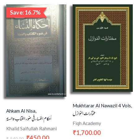
Original
Current
Save: 16.7%
price
price
Sale!
was:
is:
₹540.00.
₹450.00.
Mukhtarar Al Nawazil 4 Vols,
Ahkam Al Nisa,
مختارات النوازل
أحكام النساء في ضوء الكتاب والسنة
Fiqh Academy
Khalid Saifullah Rahmani
1,700.00
₹
450.00
₹
540.00
₹