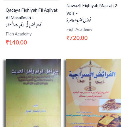
Nawazil Fiqhiyah Masrah 2
Qadaya Fiqhiyah Fil Aqliyat
Vols –
Al Masalimah –
نوازل فقہیۃ معاصرۃ
قضایا فقہیۃ في الاقلیات المسلمۃ
Fiqh Academy
Fiqh Academy
720.00
₹
140.00
₹