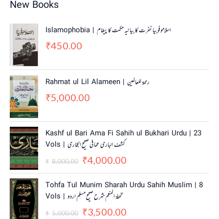
New Books
Islamophobia | اسلاموفوبیا نفرت کا بیانیہ حکمت کا پیغام
450.00
₹
Rahmat ul Lil Alameen | رحمۃ للعالمین
5,000.00
₹
O
C
Kashf ul Bari Ama Fi Sahih ul Bukhari Urdu | 23
r
u
Vols | کشف الباری عما فی صحیح البخاری
i
r
4,000.00
g
r
₹
8,000.00
₹
i
e
n
n
O
C
Tohfa Tul Munim Sharah Urdu Sahih Muslim | 8
a
t
r
u
Vols | تحفۃ المنعم شرح صحیح مسلم اردو
l
p
i
r
3,500.00
p
r
g
r
₹
5,000.00
₹