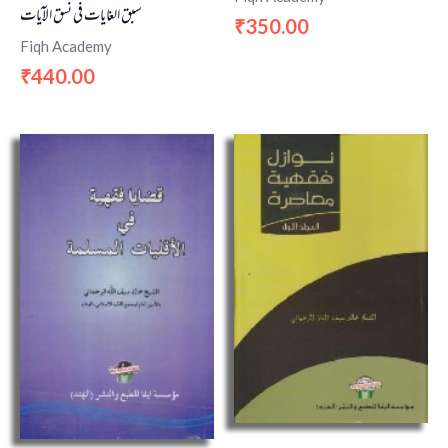
سبق الغایات في نسق الآیات
350.00
₹
Fiqh Academy
440.00
₹