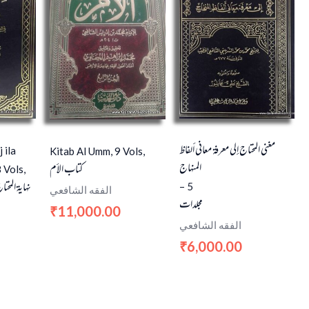
مغني المحتاج إلى معرفة معاني ألفاظ
 ila
Kitab Al Umm, 9 Vols,
المنهاج
كتاب الأم
 Vols,
نهاية المحت
– 5
الفقه الشافعي
مجلدات
11,000.00
₹
الفقه الشافعي
6,000.00
₹