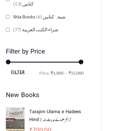
(13)
کتابیں
(6)
Shia Books شیعہ کتابیں
(77)
شراء الكتب العربية
Filter by Price
FILTER
Price:
₹1,000
—
₹15,000
New Books
Tarajim Ulama e Hadees
Hind | تراجم علمائے حديث ہند
700.00
₹