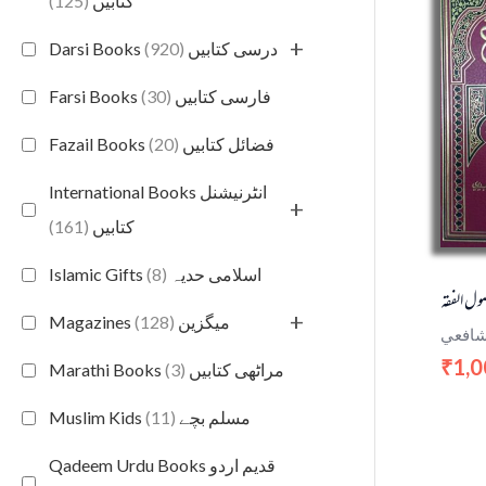
(125)
کتابیں
+
(920)
Darsi Books درسی کتابیں
(30)
Farsi Books فارسی کتابیں
(20)
Fazail Books فضائل کتابیں
International Books انٹرنیشنل
+
(161)
کتابیں
(8)
Islamic Gifts اسلامی حدیہ
صول الفقه
+
(128)
Magazines میگزین
لشافعي
1,0
₹
(3)
Marathi Books مراٹھی کتابیں
(11)
Muslim Kids مسلم بچے
Qadeem Urdu Books قدیم اردو