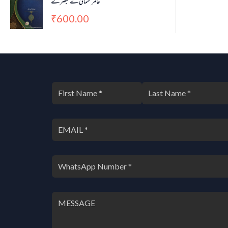
عامر عثمانی کے تبصرے
600.00
₹