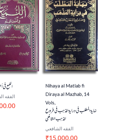
اللمع في أ
Nihaya al Matlab fi
Diraya al Mazhab, 14
الفقه ا
Vols,
00.00
نهاية المطلب في دراية المذهب في فروع
المذهب الشافعي
الفقه الشافعي
15,000.00
₹