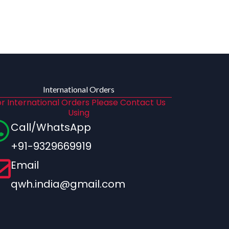
International Orders
r International Orders Please Contact Us
Using
Call/WhatsApp
+91-9329669919
Email
qwh.india@gmail.com