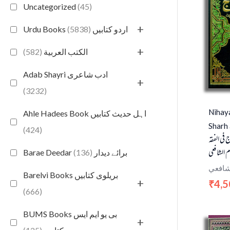
Uncategorized
(45)
+
(5838)
Urdu Books اردو کتابیں
+
(582)
الكتب العربية
Adab Shayri ادب شاعری
+
(3232)
Nihaya
Ahle Hadees Book اہل حدیث کتابیں
Sharh 
(424)
 في الفقه
م الشافعي
(136)
Barae Deedar برائے دیدار
لشافعي
Barelvi Books بریلوی کتابیں
+
4,5
₹
(666)
BUMS Books بی یو ایم ایس
+