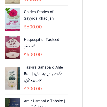
Golden Stories of
Sayyida Khadijah
600.00
₹
Haqeeqat ul Taqleed |
حقیقت التقلید
600.00
₹
Tazkira Sahaba o Ahle
Bait | تذکرہ صحابہ واہل بیت | سوال و
جواب کی روشنی میں
300.00
₹
Amir Usmani e Tabsire |