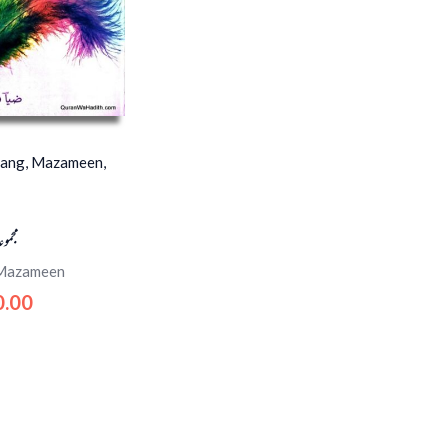
Rang, Mazameen,
مجموع
Mazameen
0.00