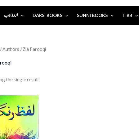
اردو ادب
DARSI BOOKS
SUNNI BOOKS
TIBB
/ Authors / Zia Farooqi
arooqi
g the single result