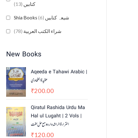
(13)
کتابیں
(6)
Shia Books شیعہ کتابیں
(78)
شراء الكتب العربية
New Books
Aqeeda e Tahawi Arabic |
عقیدة الطحاوی
200.00
₹
Qiratul Rashida Urdu Ma
Hal ul Lugaht | 2 Vols |
القراءة الراشدہ اردو مع حل لغت
120.00
₹