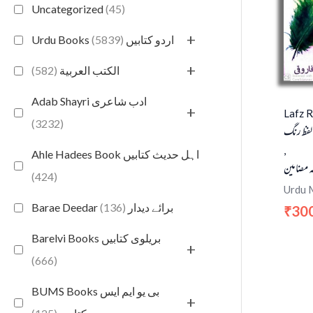
Uncategorized
(45)
+
(5839)
Urdu Books اردو کتابیں
+
(582)
الكتب العربية
Adab Shayri ادب شاعری
+
Lafz 
(3232)
لفظ رنگ
,
Ahle Hadees Book اہل حدیث کتابیں
ہ مضامین
(424)
Urdu 
(136)
Barae Deedar برائے دیدار
30
₹
Barelvi Books بریلوی کتابیں
+
(666)
BUMS Books بی یو ایم ایس
+