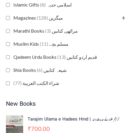
(8)
Islamic Gifts اسلامی حدیہ
+
(128)
Magazines میگزین
(3)
Marathi Books مراٹھی کتابیں
(11)
Muslim Kids مسلم بچے
(13)
Qadeem Urdu Books قدیم اردو کتابیں
(6)
Shia Books شیعہ کتابیں
(77)
شراء الكتب العربية
New Books
Tarajim Ulama e Hadees Hind | تراجم علمائے حديث ہند
700.00
₹