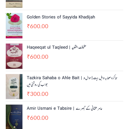
Golden Stories of Sayyida Khadijah
600.00
₹
Haqeeqat ul Taqleed | حقیقت التقلید
600.00
₹
Tazkira Sahaba o Ahle Bait | تذکرہ صحابہ واہل بیت | سوال و
جواب کی روشنی میں
300.00
₹
Amir Usmani e Tabsire | عامر عثمانی کے تبصرے
600.00
₹