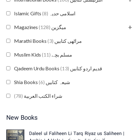
(8)
Islamic Gifts اسلامی حدیہ
+
(128)
Magazines میگزین
(3)
Marathi Books مراٹھی کتابیں
(11)
Muslim Kids مسلم بچے
(13)
Qadeem Urdu Books قدیم اردو کتابیں
(6)
Shia Books شیعہ کتابیں
(78)
شراء الكتب العربية
New Books
O
C
Daleel ul Faliheen Li Tarq Riyaz us Saliheen |
r
u