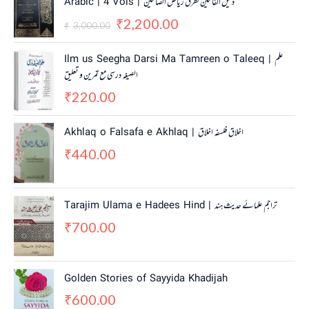
Arabic | 4 Vols | دلیل الفالحین لطرق ریاض الصالحین
i
r
2,200.00
g
r
₹
3,000.00
₹
i
e
n
n
Ilm us Seegha Darsi Ma Tamreen o Taleeq | علم
a
t
الصیغہ درسی مع تمرین و تعلیق
l
p
220.00
p
r
₹
r
i
i
c
Akhlaq o Falsafa e Akhlaq | اخلاق فلسفہ اخلاق
c
e
440.00
e
i
₹
w
s
a
:
s
₹
Tarajim Ulama e Hadees Hind | تراجم علمائے حديث ہند
:
2
700.00
₹
,
₹
3
2
,
0
0
0
Golden Stories of Sayyida Khadijah
0
.
600.00
0
0
₹