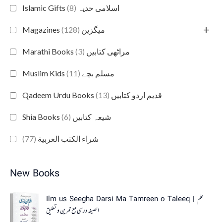
(8)
Islamic Gifts اسلامی حدیہ
+
(128)
Magazines میگزین
(3)
Marathi Books مراٹھی کتابیں
(11)
Muslim Kids مسلم بچے
(13)
Qadeem Urdu Books قدیم اردو کتابیں
(6)
Shia Books شیعہ کتابیں
(77)
شراء الكتب العربية
New Books
Ilm us Seegha Darsi Ma Tamreen o Taleeq | علم
الصیغہ درسی مع تمرین و تعلیق