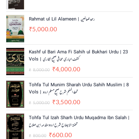
Rahmat ul Lil Alameen | رحمۃ للعالمین
5,000.00
₹
O
C
Kashf ul Bari Ama Fi Sahih ul Bukhari Urdu | 23
r
u
Vols | کشف الباری عما فی صحیح البخاری
i
r
4,000.00
g
r
₹
8,000.00
₹
i
e
n
n
O
C
Tohfa Tul Munim Sharah Urdu Sahih Muslim | 8
a
t
r
u
Vols | تحفۃ المنعم شرح صحیح مسلم اردو
l
p
i
r
3,500.00
p
r
g
r
₹
5,000.00
₹
r
i
i
e
i
c
n
n
O
C
Tohfa Tul Izah Sharh Urdu Muqadma Ibn Salah |
c
e
a
t
r
u
تحفتہ الایضاح شرح اردو مقدمہ ابن صلاح
e
i
l
p
i
r
w
s
600.00
p
r
g
r
₹
800.00
₹