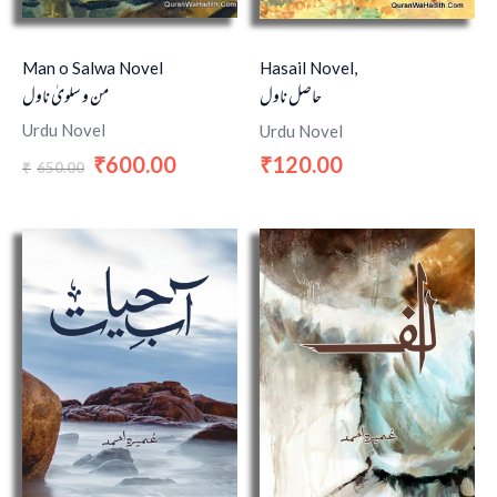
Man o Salwa Novel
Hasail Novel,
من و سلویٰ ناول
حاصل ناول
Urdu Novel
Urdu Novel
600.00
120.00
₹
₹
650.00
₹