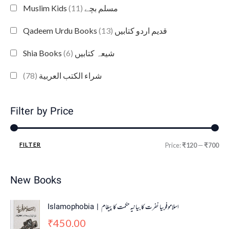
(11)
Muslim Kids مسلم بچے
(13)
Qadeem Urdu Books قدیم اردو کتابیں
(6)
Shia Books شیعہ کتابیں
(78)
شراء الكتب العربية
Filter by Price
FILTER
Price:
₹120
—
₹700
New Books
Islamophobia | اسلاموفوبیا نفرت کا بیانیہ حکمت کا پیغام
450.00
₹