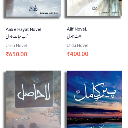
Alif Novel,
Aab e Hayat Novel
الف ناول
آب حیات ناول
Urdu Novel
Urdu Novel
400.00
650.00
₹
₹