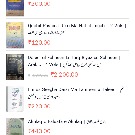
200.00
₹
Qiratul Rashida Urdu Ma Hal ul Lugaht | 2 Vols |
القراءة الراشدہ اردو مع حل لغت
120.00
₹
O
C
Daleel ul Faliheen Li Tarq Riyaz us Saliheen |
r
u
Arabic | 4 Vols | دلیل الفالحین لطرق ریاض الصالحین
i
r
2,200.00
g
r
₹
3,000.00
₹
i
e
n
n
Ilm us Seegha Darsi Ma Tamreen o Taleeq | علم
a
t
الصیغہ درسی مع تمرین و تعلیق
l
p
220.00
p
r
₹
r
i
i
c
Akhlaq o Falsafa e Akhlaq | اخلاق فلسفہ اخلاق
c
e
440.00
e
i
₹