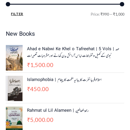
FILTER
Price:
₹990
—
₹1,000
New Books
Ahad e Nabwi Ke Khel o Tafreehat | 5 Vols | عہد
نبوی کے کھیل و تفریحات لباس آرائش بدن کھانے اور مشروبات تعمیرات
1,500.00
₹
Islamophobia | اسلاموفوبیا نفرت کا بیانیہ حکمت کا پیغام
450.00
₹
Rahmat ul Lil Alameen | رحمۃ للعالمین
5,000.00
₹