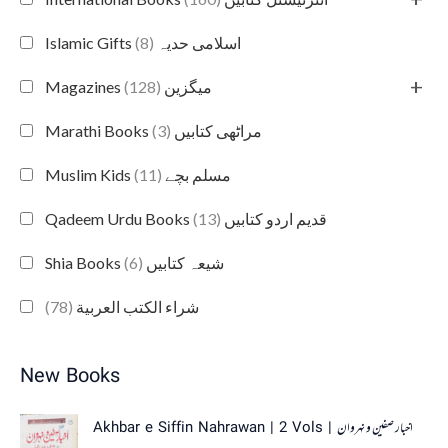
(8)
Islamic Gifts اسلامی حدیہ
+
(128)
Magazines میگزین
(3)
Marathi Books مراٹھی کتابیں
(11)
Muslim Kids مسلم بچے
(13)
Qadeem Urdu Books قدیم اردو کتابیں
(6)
Shia Books شیعہ کتابیں
(78)
شراء الكتب العربية
New Books
O
C
Akhbar e Siffin Nahrawan | 2 Vols | اخبار صفین و نہروان
r
u