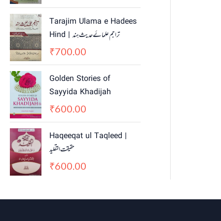
Tarajim Ulama e Hadees
Hind | تراجم علمائے حديث ہند
700.00
₹
Golden Stories of
Sayyida Khadijah
600.00
₹
Haqeeqat ul Taqleed |
حقیقت التقلید
600.00
₹