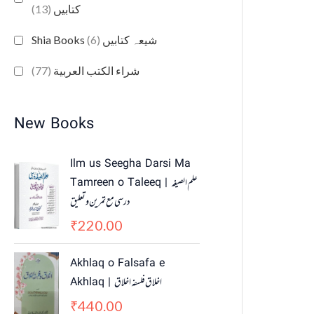
(13)
کتابیں
(6)
Shia Books شیعہ کتابیں
(77)
شراء الكتب العربية
New Books
Ilm us Seegha Darsi Ma
Tamreen o Taleeq | علم الصیغہ
درسی مع تمرین و تعلیق
220.00
₹
Akhlaq o Falsafa e
Akhlaq | اخلاق فلسفہ اخلاق
440.00
₹