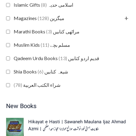
(8)
Islamic Gifts اسلامی حدیہ
+
(128)
Magazines میگزین
(3)
Marathi Books مراٹھی کتابیں
(11)
Muslim Kids مسلم بچے
(13)
Qadeem Urdu Books قدیم اردو کتابیں
(6)
Shia Books شیعہ کتابیں
(78)
شراء الكتب العربية
New Books
Hikayat e Hasti | Sawaneh Maulana Ijaz Ahmad
Azmi | حکایت ہستی خود نوشت سوانح مولانا اعجاز احمد اعظمی