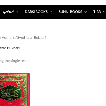
اردو ادب
DARSI BOOKS
SUNNI BOOKS
TIBB
/ Authors / Syed Israr Bukhari
srar Bukhari
g the single result