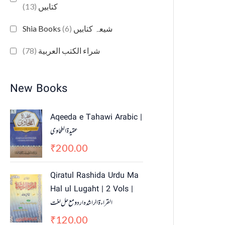
(13)
کتابیں
(6)
Shia Books شیعہ کتابیں
(78)
شراء الكتب العربية
New Books
Aqeeda e Tahawi Arabic |
عقیدة الطحاوی
200.00
₹
Qiratul Rashida Urdu Ma
Hal ul Lugaht | 2 Vols |
القراءة الراشدہ اردو مع حل لغت
120.00
₹