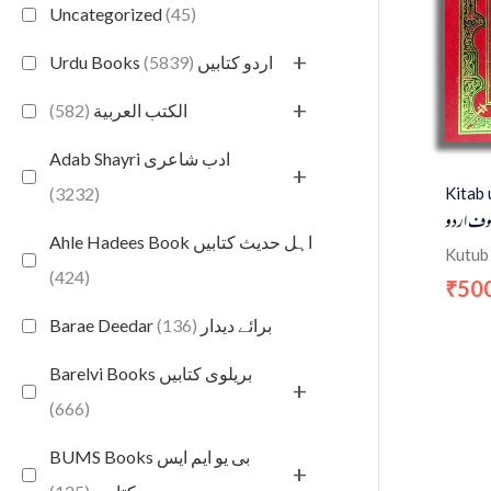
Uncategorized
(45)
+
(5839)
Urdu Books اردو کتابیں
+
(582)
الكتب العربية
Adab Shayri ادب شاعری
+
Kitab 
(3232)
صوف اردو
Ahle Hadees Book اہل حدیث کتابیں
Kutub
(424)
50
₹
(136)
Barae Deedar برائے دیدار
Barelvi Books بریلوی کتابیں
+
(666)
BUMS Books بی یو ایم ایس
+