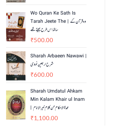
i
c
c
e
Wo Quran Ke Sath Is
e
i
Tarah Jeete The | وہ قرآن کے
w
s
ساتھ اس طرح جیتے تھے
a
:
500.00
₹
s
₹
:
4
₹
5
Sharah Arbaeen Nawawi |
5
0
شرح اربعین نووی
5
.
600.00
₹
0
0
.
0
Sharah Umdatul Ahkam
0
.
Min Kalam Khair ul Inam
0
.
| عمدۃ الاحکام من کلام خیر الانام
1,100.00
₹