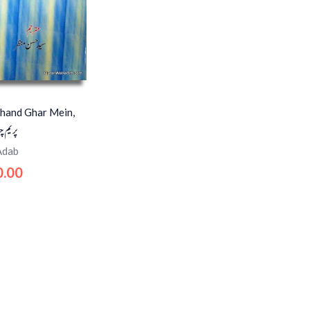
hand Ghar Mein,
پریم چن
Adab
0.00