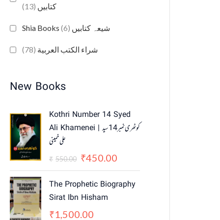
(13)
کتابیں
(6)
Shia Books شیعہ کتابیں
(78)
شراء الكتب العربية
New Books
O
C
Kothri Number 14 Syed
r
u
Ali Khamenei | کوٹھری نمبر 14 سید
i
r
علی خمینی
g
r
i
e
450.00
₹
550.00
₹
n
n
a
t
The Prophetic Biography
l
p
Sirat Ibn Hisham
p
r
1,500.00
₹
r
i