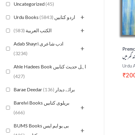
Uncategorized
(45)
+
(5843)
Urdu Books اردو کتابیں
+
(583)
الكتب العربية
Adab Shayri ادب شاعری
+
Premc
(3234)
د گھر میں
Urdu 
Ahle Hadees Book اہل حدیث کتابیں
20
₹
(427)
(136)
Barae Deedar برائے دیدار
Barelvi Books بریلوی کتابیں
+
(666)
BUMS Books بی یو ایم ایس
+