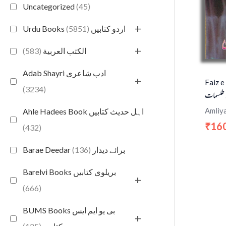
Uncategorized
(45)
+
(5851)
Urdu Books اردو کتابیں
+
(583)
الكتب العربية
Adab Shayri ادب شاعری
+
Faiz e
(3234)
طلسمات
Amliy
Ahle Hadees Book اہل حدیث کتابیں
16
₹
(432)
(136)
Barae Deedar برائے دیدار
Barelvi Books بریلوی کتابیں
+
(666)
BUMS Books بی یو ایم ایس
+