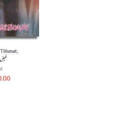
 Tilismat,
فیض 
at
0.00