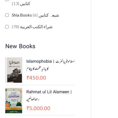
(13)
کتابیں
(6)
Shia Books شیعہ کتابیں
(78)
شراء الكتب العربية
New Books
Islamophobia | اسلاموفوبیا نفرت
کا بیانیہ حکمت کا پیغام
450.00
₹
Rahmat ul Lil Alameen |
رحمۃ للعالمین
5,000.00
₹