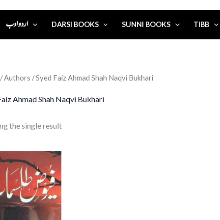
اردو ادب
DARSI BOOKS
SUNNI BOOKS
TIBB
/ Authors / Syed Faiz Ahmad Shah Naqvi Bukhari
Faiz Ahmad Shah Naqvi Bukhari
g the single result