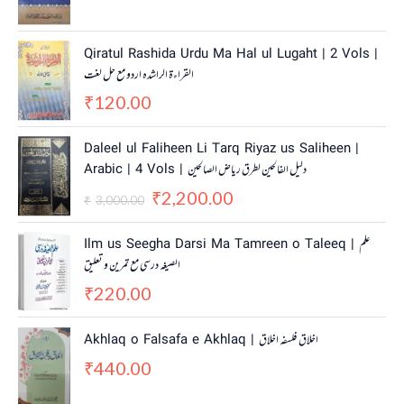
Qiratul Rashida Urdu Ma Hal ul Lugaht | 2 Vols |
القراءة الراشدہ اردو مع حل لغت
120.00
₹
O
C
Daleel ul Faliheen Li Tarq Riyaz us Saliheen |
r
u
Arabic | 4 Vols | دلیل الفالحین لطرق ریاض الصالحین
i
r
2,200.00
g
r
₹
3,000.00
₹
i
e
n
n
Ilm us Seegha Darsi Ma Tamreen o Taleeq | علم
a
t
الصیغہ درسی مع تمرین و تعلیق
l
p
220.00
p
r
₹
r
i
i
c
Akhlaq o Falsafa e Akhlaq | اخلاق فلسفہ اخلاق
c
e
440.00
e
i
₹
w
s