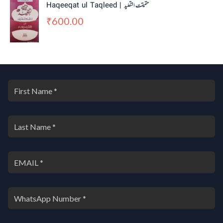
Haqeeqat ul Taqleed | حقیقت التقلید
600.00
₹