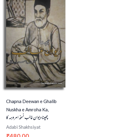
Chapna Deewan e Ghalib
Nuskha e Amroha Ka,
چھپنا دیوان غالب نسخہ امروہہ کا
Adabi Shakhsiyat
480.00
₹