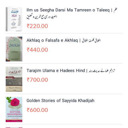
Ilm us Seegha Darsi Ma Tamreen o Taleeq | علم
الصیغہ درسی مع تمرین و تعلیق
220.00
₹
Akhlaq o Falsafa e Akhlaq | اخلاق فلسفہ اخلاق
440.00
₹
Tarajim Ulama e Hadees Hind | تراجم علمائے حديث ہند
700.00
₹
Golden Stories of Sayyida Khadijah
600.00
₹