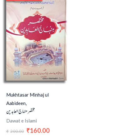
was:
is:
₹200.00.
₹160.00.
Mukhtasar Minhaj ul
Aabideen,
مختصر منہاج العابدین
Dawat e Islami
160.00
₹
200.00
₹