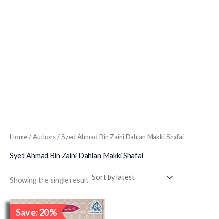
Home
/ Authors / Syed Ahmad Bin Zaini Dahlan Makki Shafai
Syed Ahmad Bin Zaini Dahlan Makki Shafai
Showing the single result
Original
Current
Save: 20%
price
price
Sale!