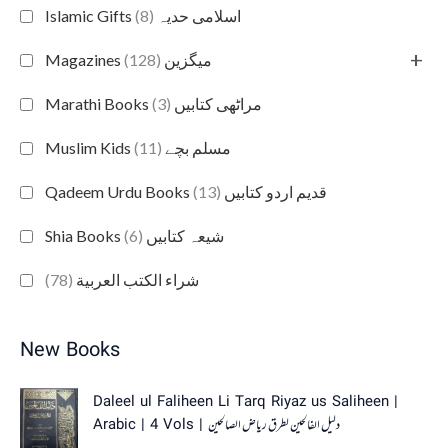
(8)
Islamic Gifts اسلامی حدیہ
+
(128)
Magazines میگزین
(3)
Marathi Books مراٹھی کتابیں
(11)
Muslim Kids مسلم بچے
(13)
Qadeem Urdu Books قدیم اردو کتابیں
(6)
Shia Books شیعہ کتابیں
(78)
شراء الكتب العربية
New Books
O
C
Daleel ul Faliheen Li Tarq Riyaz us Saliheen |
r
u
Arabic | 4 Vols | دلیل الفالحین لطرق ریاض الصالحین
i
r