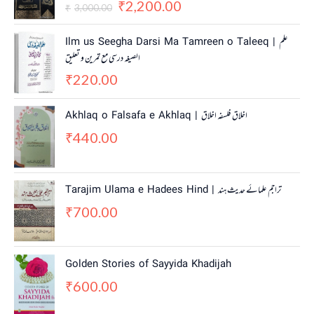
2,200.00
g
r
₹
3,000.00
₹
i
e
n
n
Ilm us Seegha Darsi Ma Tamreen o Taleeq | علم
a
t
الصیغہ درسی مع تمرین و تعلیق
l
p
220.00
p
r
₹
r
i
i
c
Akhlaq o Falsafa e Akhlaq | اخلاق فلسفہ اخلاق
c
e
440.00
e
i
₹
w
s
a
:
s
₹
Tarajim Ulama e Hadees Hind | تراجم علمائے حديث ہند
:
2
700.00
₹
,
₹
3
2
,
0
0
0
Golden Stories of Sayyida Khadijah
0
.
600.00
0
0
₹
.
0
0
.