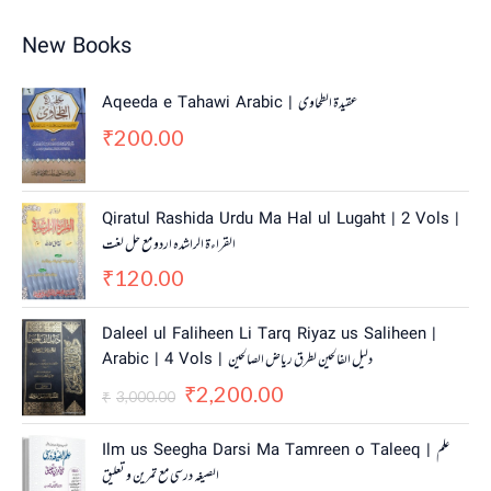
New Books
Aqeeda e Tahawi Arabic | عقیدة الطحاوی
200.00
₹
Qiratul Rashida Urdu Ma Hal ul Lugaht | 2 Vols |
القراءة الراشدہ اردو مع حل لغت
120.00
₹
O
C
Daleel ul Faliheen Li Tarq Riyaz us Saliheen |
r
u
Arabic | 4 Vols | دلیل الفالحین لطرق ریاض الصالحین
i
r
2,200.00
g
r
₹
3,000.00
₹
i
e
n
n
Ilm us Seegha Darsi Ma Tamreen o Taleeq | علم
a
t
الصیغہ درسی مع تمرین و تعلیق
l
p