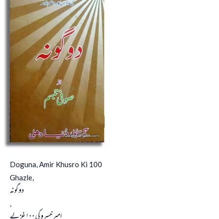
Doguna, Amir Khusro Ki 100
Ghazle,
دوگونہ
,
امیر خسرو کی ١٠٠ غزلے