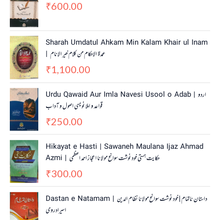
600.00
₹
Sharah Umdatul Ahkam Min Kalam Khair ul Inam
| عمدۃ الاحکام من کلام خیر الانام
1,100.00
₹
Urdu Qawaid Aur Imla Navesi Usool o Adab | اردو
قواعد و املا نویسی اصول و آداب
250.00
₹
Hikayat e Hasti | Sawaneh Maulana Ijaz Ahmad
Azmi | حکایت ہستی خود نوشت سوانح مولانا اعجاز احمد اعظمی
300.00
₹
O
C
Dastan e Natamam | داستان ناتمام | خود نوشت سوانح مولانا نظام الدین
r
u
اسیرادروی
i
r