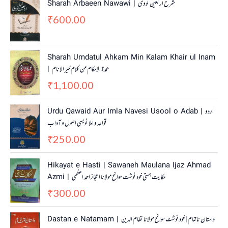
Sharah Arbaeen Nawawi | شرح اربعین نووی
600.00
₹
Sharah Umdatul Ahkam Min Kalam Khair ul Inam
| عمدۃ الاحکام من کلام خیر الانام
1,100.00
₹
Urdu Qawaid Aur Imla Navesi Usool o Adab | اردو
قواعد و املا نویسی اصول و آداب
250.00
₹
Hikayat e Hasti | Sawaneh Maulana Ijaz Ahmad
Azmi | حکایت ہستی خود نوشت سوانح مولانا اعجاز احمد اعظمی
300.00
₹
O
C
Dastan e Natamam | داستان ناتمام | خود نوشت سوانح مولانا نظام الدین
r
u