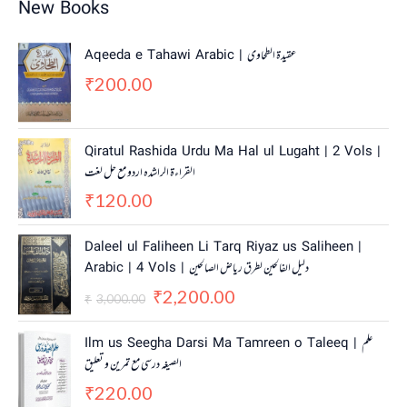
New Books
Aqeeda e Tahawi Arabic | عقیدة الطحاوی
200.00
₹
Qiratul Rashida Urdu Ma Hal ul Lugaht | 2 Vols |
القراءة الراشدہ اردو مع حل لغت
120.00
₹
O
C
Daleel ul Faliheen Li Tarq Riyaz us Saliheen |
r
u
Arabic | 4 Vols | دلیل الفالحین لطرق ریاض الصالحین
i
r
2,200.00
g
r
₹
3,000.00
₹
i
e
n
n
Ilm us Seegha Darsi Ma Tamreen o Taleeq | علم
a
t
الصیغہ درسی مع تمرین و تعلیق
l
p
220.00
p
r
₹