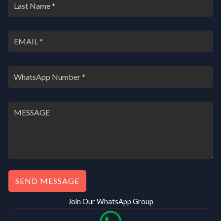
.
₹
5
5
0
5
.
0
0
.
0
0
.
0
.
SEND MESSAGE
Join Our WhatsApp Group