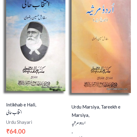
Intikhab e Hali,
Urdu Marsiya, Tareekh e
انتخاب حالی
Marsiya,
اردو مرثیہ
Urdu Shayari
64.00
₹
,