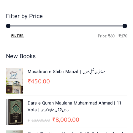
Filter by Price
FILTER
Price:
₹60
—
₹170
New Books
Musafiran e Shibli Manzil | مسافران شبلی منزل
450.00
₹
O
C
Dars e Quran Maulana Muhammad Ahmad | 11
r
u
Vols | درس قرآن مولانا محمد احمد
i
r
8,000.00
g
r
₹
13,000.00
₹
i
e
n
n