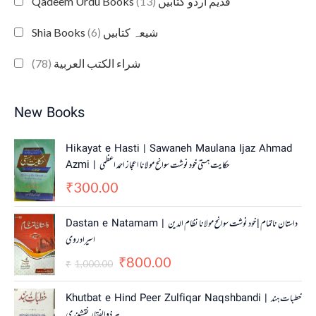
(13)
Qadeem Urdu Books قدیم اردو کتابیں
(6)
Shia Books شیعہ کتابیں
(78)
شراء الكتب العربية
New Books
Hikayat e Hasti | Sawaneh Maulana Ijaz Ahmad
Azmi | حکایت ہستی خود نوشت سوانح مولانا اعجاز احمد اعظمی
300.00
₹
O
C
Dastan e Natamam | داستان ناتمام | خود نوشت سوانح مولانا نظام الدین
r
u
اسیرادروی
i
r
800.00
g
r
₹
1,000.00
₹
i
e
n
n
Khutbat e Hind Peer Zulfiqar Naqshbandi | خطبات ہند
a
t
پیر ذوالفقار نقشبندی