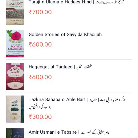
Tarajim Ulama e Hadees Hind | تراجم علمائے حديث ہند
700.00
₹
Golden Stories of Sayyida Khadijah
600.00
₹
Haqeeqat ul Taqleed | حقیقت التقلید
600.00
₹
Tazkira Sahaba o Ahle Bait | تذکرہ صحابہ واہل بیت | سوال و
جواب کی روشنی میں
300.00
₹
Amir Usmani e Tabsire | عامر عثمانی کے تبصرے