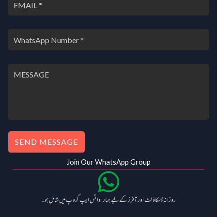
SEND MESSAGE
Join Our WhatsApp Group
روزانہ ڈسکاؤنٹ اور آفرز کے لیے ہمارا واٹس ایپ گروپ میں شامل ہو۔