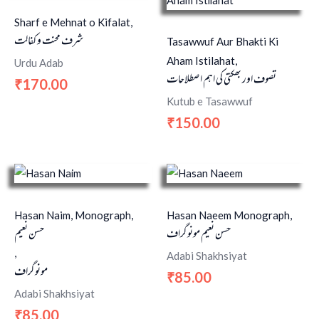
Sharf e Mehnat o Kifalat,
شرف محنت و کفالت
Tasawwuf Aur Bhakti Ki
Aham Istilahat,
Urdu Adab
تصوف اور بھکتی کی اہم اصطلاحات
170.00
₹
Kutub e Tasawwuf
150.00
₹
Hasan Naim, Monograph,
Hasan Naeem Monograph,
حسن نعیم مونوگراف
حسن نعیم
,
Adabi Shakhsiyat
مونوگراف
85.00
₹
Adabi Shakhsiyat
85.00
₹