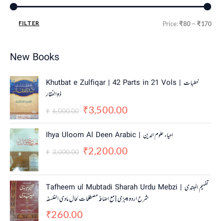
FILTER
Price:
₹80
—
₹170
New Books
O
C
Khutbat e Zulfiqar | 42 Parts in 21 Vols | خطبات
r
u
ذوالفقار
i
r
3,500.00
g
r
₹
6,000.00
₹
i
e
n
n
O
C
Ihya Uloom Al Deen Arabic | احياء علوم الدين
a
t
r
u
2,200.00
₹
l
p
i
r
3,000.00
₹
p
r
g
r
r
i
i
e
i
c
n
n
Tafheem ul Mubtadi Sharah Urdu Mebzi | تفہیم المبتدی
c
e
a
t
شرح اردو میبزی | مع اضافہ مصطلحات لحال مادی الفلسفہ
e
i
l
p
w
s
260.00
p
r
₹