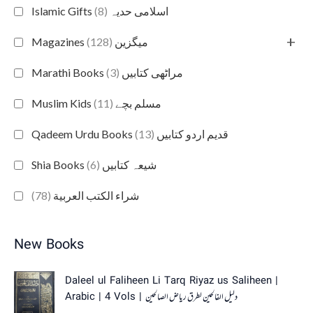
(8)
Islamic Gifts اسلامی حدیہ
+
(128)
Magazines میگزین
(3)
Marathi Books مراٹھی کتابیں
(11)
Muslim Kids مسلم بچے
(13)
Qadeem Urdu Books قدیم اردو کتابیں
(6)
Shia Books شیعہ کتابیں
(78)
شراء الكتب العربية
New Books
O
C
Daleel ul Faliheen Li Tarq Riyaz us Saliheen |
r
u
Arabic | 4 Vols | دلیل الفالحین لطرق ریاض الصالحین
i
r