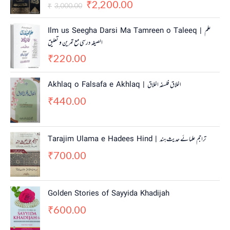
2,200.00
g
r
₹
3,000.00
₹
i
e
n
n
Ilm us Seegha Darsi Ma Tamreen o Taleeq | علم
a
t
الصیغہ درسی مع تمرین و تعلیق
l
p
220.00
p
r
₹
r
i
i
c
Akhlaq o Falsafa e Akhlaq | اخلاق فلسفہ اخلاق
c
e
440.00
e
i
₹
w
s
a
:
s
₹
Tarajim Ulama e Hadees Hind | تراجم علمائے حديث ہند
:
2
700.00
₹
,
₹
3
2
,
0
0
0
Golden Stories of Sayyida Khadijah
0
.
600.00
0
0
₹
.
0
0
.