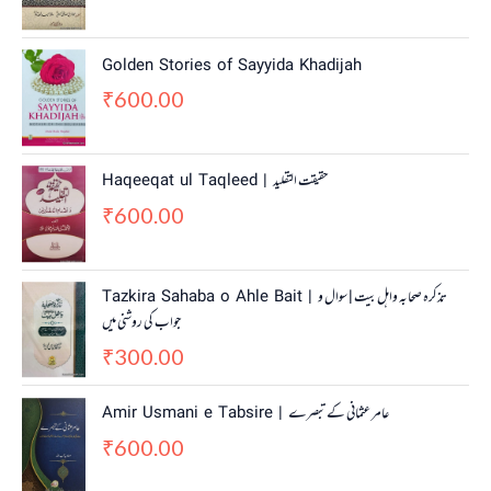
Golden Stories of Sayyida Khadijah
600.00
₹
Haqeeqat ul Taqleed | حقیقت التقلید
600.00
₹
Tazkira Sahaba o Ahle Bait | تذکرہ صحابہ واہل بیت | سوال و
جواب کی روشنی میں
300.00
₹
Amir Usmani e Tabsire | عامر عثمانی کے تبصرے
600.00
₹