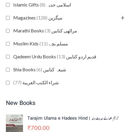
(8)
Islamic Gifts اسلامی حدیہ
+
(128)
Magazines میگزین
(3)
Marathi Books مراٹھی کتابیں
(11)
Muslim Kids مسلم بچے
(13)
Qadeem Urdu Books قدیم اردو کتابیں
(6)
Shia Books شیعہ کتابیں
(77)
شراء الكتب العربية
New Books
Tarajim Ulama e Hadees Hind | تراجم علمائے حديث ہند
700.00
₹