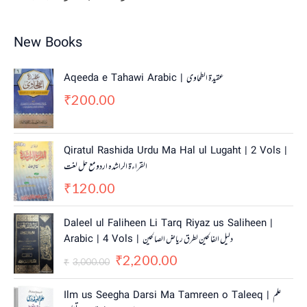
New Books
Aqeeda e Tahawi Arabic | عقیدة الطحاوی
200.00
₹
Qiratul Rashida Urdu Ma Hal ul Lugaht | 2 Vols |
القراءة الراشدہ اردو مع حل لغت
120.00
₹
O
C
Daleel ul Faliheen Li Tarq Riyaz us Saliheen |
r
u
Arabic | 4 Vols | دلیل الفالحین لطرق ریاض الصالحین
i
r
2,200.00
g
r
₹
3,000.00
₹
i
e
n
n
Ilm us Seegha Darsi Ma Tamreen o Taleeq | علم
a
t