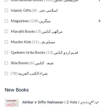
(8)
Islamic Gifts اسلامی حدیہ
+
(128)
Magazines میگزین
(3)
Marathi Books مراٹھی کتابیں
(11)
Muslim Kids مسلم بچے
(13)
Qadeem Urdu Books قدیم اردو کتابیں
(6)
Shia Books شیعہ کتابیں
(78)
شراء الكتب العربية
New Books
O
C
Akhbar e Siffin Nahrawan | 2 Vols | اخبار صفین و نہروان
r
u