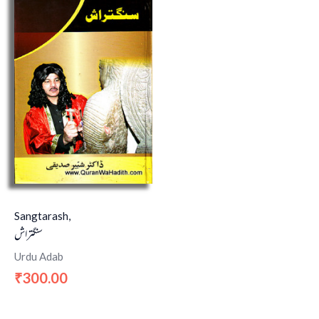
Sangtarash,
سنگتراش
Urdu Adab
300.00
₹