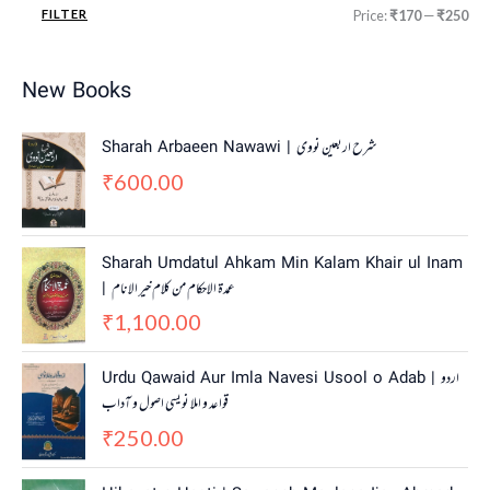
FILTER
Price:
₹170
—
₹250
New Books
Sharah Arbaeen Nawawi | شرح اربعین نووی
600.00
₹
Sharah Umdatul Ahkam Min Kalam Khair ul Inam
| عمدۃ الاحکام من کلام خیر الانام
1,100.00
₹
Urdu Qawaid Aur Imla Navesi Usool o Adab | اردو
قواعد و املا نویسی اصول و آداب
250.00
₹