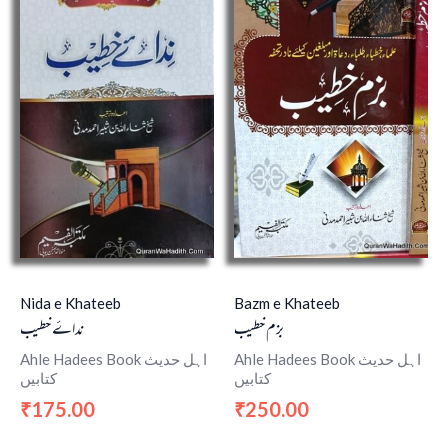
Nida e Khateeb
Bazm e Khateeb
بزم خطیب
نداۓ خطیب
Ahle Hadees Book اہل حدیث
Ahle Hadees Book اہل حدیث
کتابیں
کتابیں
175.00
250.00
₹
₹