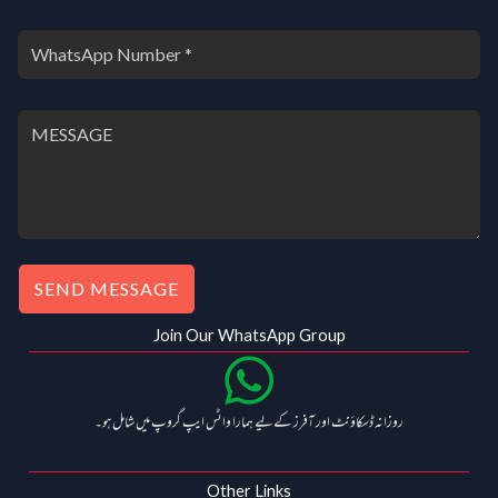
₹
0
1
0
,
.
0
0
0
0
0
.
.
0
0
.
SEND MESSAGE
Join Our WhatsApp Group
روزانہ ڈسکاؤنٹ اور آفرز کے لیے ہمارا واٹس ایپ گروپ میں شامل ہو۔
Other Links