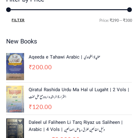
Filter by Price
FILTER
Price:
₹290
—
₹300
New Books
Aqeeda e Tahawi Arabic | عقیدة الطحاوی
200.00
₹
Qiratul Rashida Urdu Ma Hal ul Lugaht | 2 Vols |
القراءة الراشدہ اردو مع حل لغت
120.00
₹
O
C
Daleel ul Faliheen Li Tarq Riyaz us Saliheen |
r
u
Arabic | 4 Vols | دلیل الفالحین لطرق ریاض الصالحین
i
r