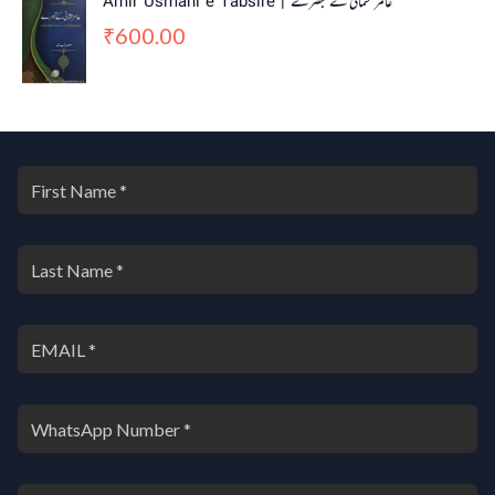
Amir Usmani e Tabsire | عامر عثمانی کے تبصرے
600.00
₹