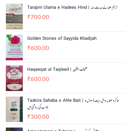
Tarajim Ulama e Hadees Hind | تراجم علمائے حديث ہند
700.00
₹
Golden Stories of Sayyida Khadijah
600.00
₹
Haqeeqat ul Taqleed | حقیقت التقلید
600.00
₹
Tazkira Sahaba o Ahle Bait | تذکرہ صحابہ واہل بیت | سوال و
جواب کی روشنی میں
300.00
₹