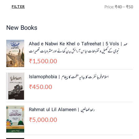
FILTER
Price:
₹40
—
₹50
New Books
Ahad e Nabwi Ke Khel o Tafreehat | 5 Vols | عہد
نبوی کے کھیل و تفریحات لباس آرائش بدن کھانے اور مشروبات تعمیرات
1,500.00
₹
Islamophobia | اسلاموفوبیا نفرت کا بیانیہ حکمت کا پیغام
450.00
₹
Rahmat ul Lil Alameen | رحمۃ للعالمین
5,000.00
₹