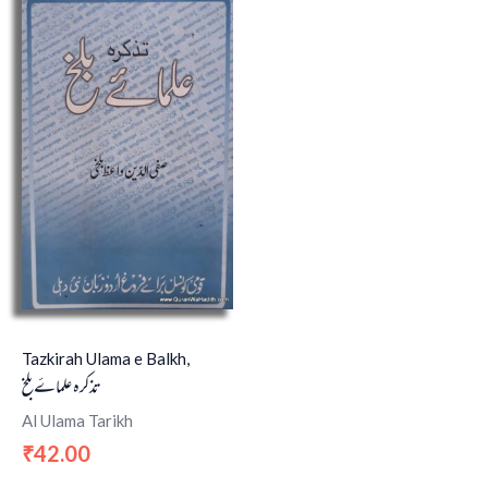
Tazkirah Ulama e Balkh,
تذکرہ علماۓ بلخ
Al Ulama Tarikh
42.00
₹