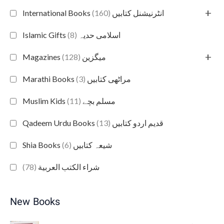
+
(160)
International Books انٹرنیشنل کتابیں
(8)
Islamic Gifts اسلامی حدیہ
+
(128)
Magazines میگزین
(3)
Marathi Books مراٹھی کتابیں
(11)
Muslim Kids مسلم بچے
(13)
Qadeem Urdu Books قدیم اردو کتابیں
(6)
Shia Books شیعہ کتابیں
(78)
شراء الكتب العربية
New Books
O
C