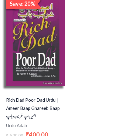
Save: 20%
price
price
Sale!
was:
is:
₹500.00.
₹400.00.
Rich Dad Poor Dad Urdu |
Ameer Baap Ghareeb Baap
امیر باپ غریب باپ
Urdu Adab
400.00
₹
500.00
₹